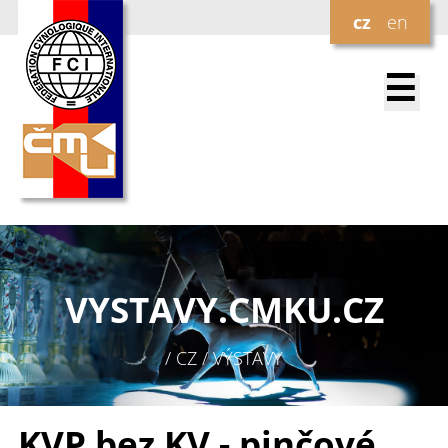
cz
en
☰
VYSTAVY.
CMKU.CZ
/ CZ / VÝSTAVY
KVP bez KV - pinčové,