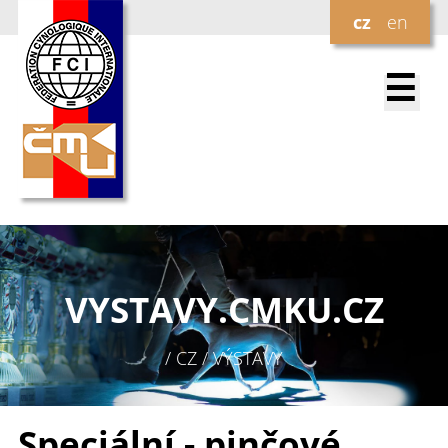
cz
en
☰
VYSTAVY.
CMKU.CZ
/ CZ / VÝSTAVY
Speciální - pinčové,