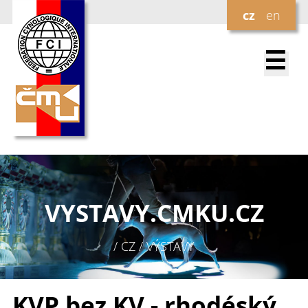
cz
en
☰
VYSTAVY.
CMKU.CZ
/ CZ / VÝSTAVY
KVP bez KV - rhodéský