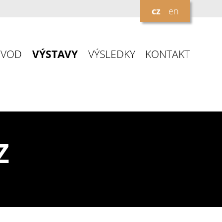
cz
en
ÚVOD
VÝSTAVY
VÝSLEDKY
KONTAKT
Z