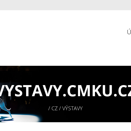
VYSTAVY.
CMKU.C
/ CZ / VÝSTAVY