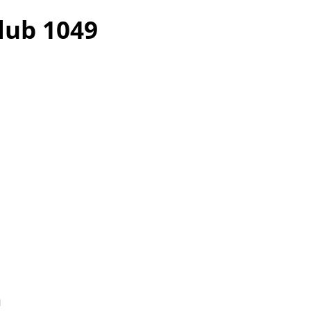
klub 1049
n