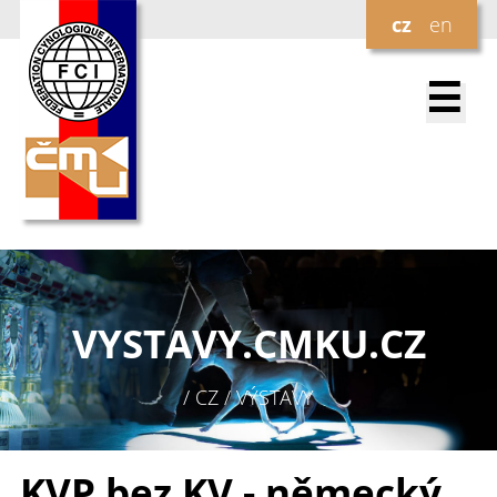
cz
en
☰
VYSTAVY.
CMKU.CZ
/ CZ / VÝSTAVY
KVP bez KV - německý