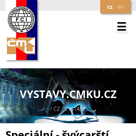
cz
en
☰
VYSTAVY.
CMKU.CZ
/ CZ / VÝSTAVY
Speciální - švýcarští