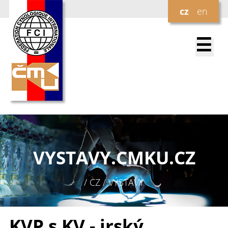
cz
en
☰
VYSTAVY.
CMKU.CZ
/ CZ / VÝSTAVY
KVP s KV - irský