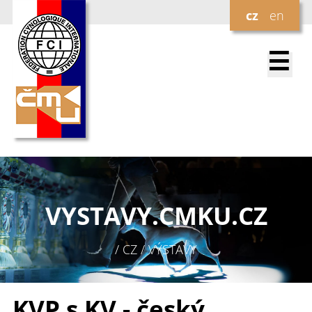
cz
en
☰
VYSTAVY.
CMKU.CZ
/ CZ / VÝSTAVY
KVP s KV - český