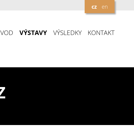
cz
en
ÚVOD
VÝSTAVY
VÝSLEDKY
KONTAKT
Z