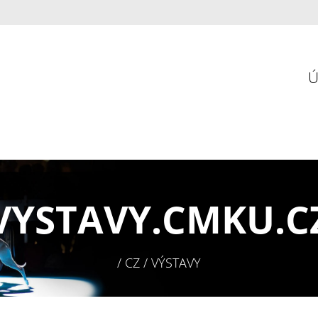
VYSTAVY.
CMKU.C
/ CZ / VÝSTAVY