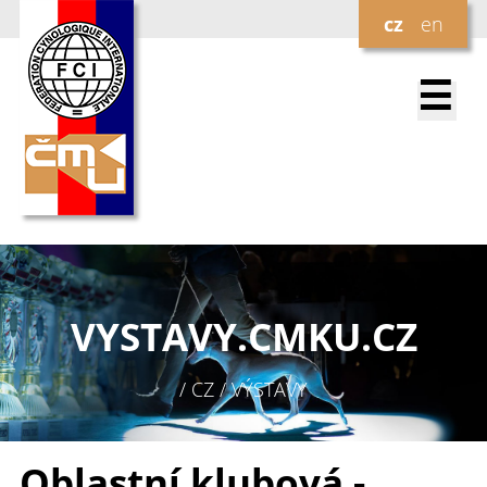
cz
en
☰
VYSTAVY.
CMKU.CZ
/ CZ / VÝSTAVY
Oblastní klubová -