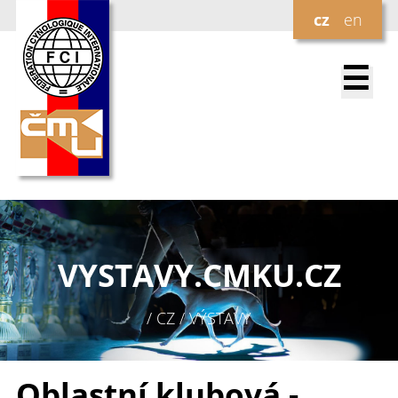
cz
en
☰
VYSTAVY.
CMKU.CZ
/ CZ / VÝSTAVY
Oblastní klubová -