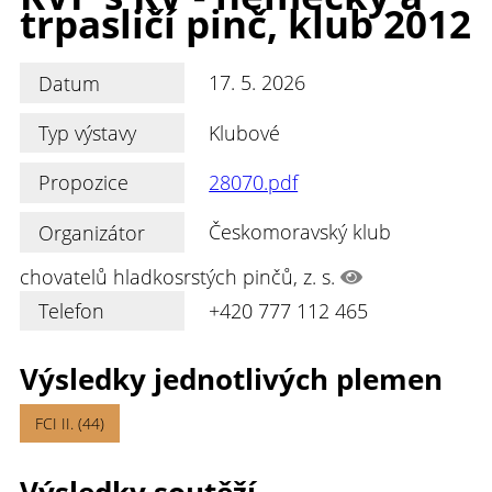
trpasličí pinč, klub 2012
Datum
17. 5. 2026
Typ výstavy
Klubové
Propozice
28070.pdf
Organizátor
Českomoravský klub
chovatelů hladkosrstých pinčů, z. s.
Telefon
+420 777 112 465
Výsledky jednotlivých plemen
FCI II. (44)