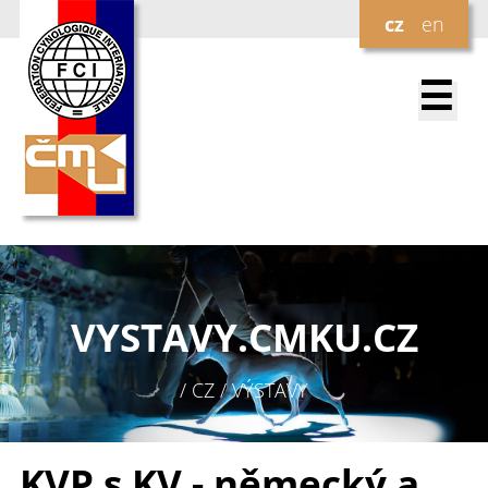
cz
en
☰
VYSTAVY.
CMKU.CZ
/ CZ / VÝSTAVY
KVP s KV - německý a