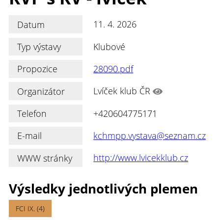
Datum
11. 4. 2026
Typ výstavy
Klubové
Propozice
28090.pdf
Organizátor
Lvíček klub ČR
Telefon
+420604775171
E-mail
kchmpp.vystava@seznam.cz
WWW stránky
http://www.lvicekklub.cz
Výsledky jednotlivých plemen
FCI IX. (4)