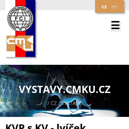
cz
en
☰
VYSTAVY.
CMKU.CZ
/ CZ / VÝSTAVY
KVP s KV - lvíček