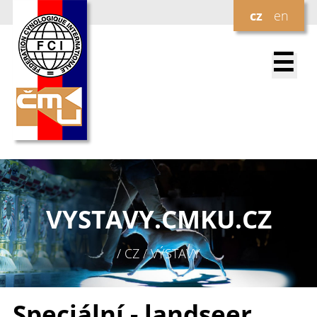
cz
en
☰
VYSTAVY.
CMKU.CZ
/ CZ / VÝSTAVY
Speciální - landseer