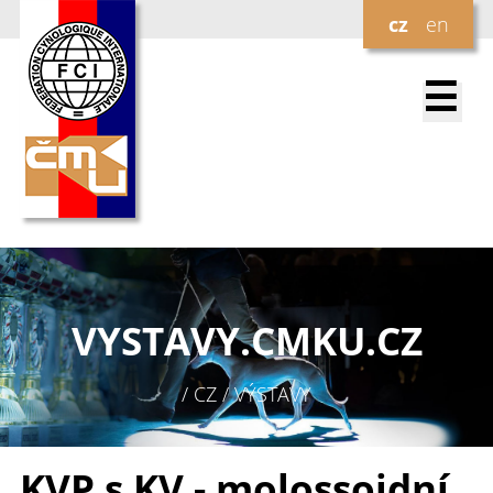
cz
en
☰
VYSTAVY.
CMKU.CZ
/ CZ / VÝSTAVY
KVP s KV - molossoidní