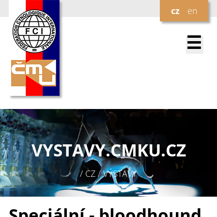
cz
en
☰
VYSTAVY.
CMKU.CZ
/ CZ / VÝSTAVY
Speciální - bloodhound