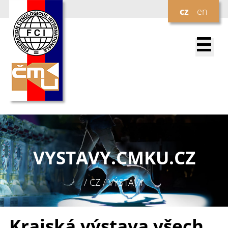
cz
en
☰
VYSTAVY.
CMKU.CZ
/ CZ / VÝSTAVY
Krajská výstava všech