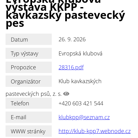
výstava KKPP -
kavkazský pastevecký
pes
Datum
26. 9. 2026
Typ výstavy
Evropská klubová
Propozice
28316.pdf
Organizátor
Klub kavkazských
pasteveckých psů, z. s.
Telefon
+420 603 421 544
E-mail
klubkpp@seznam.cz
WWW stránky
http://klub-kpp7.webnode.cz