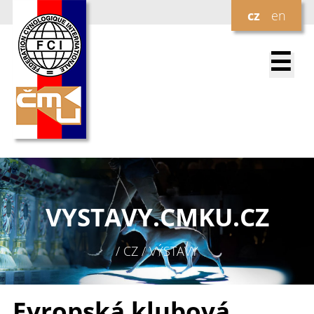
cz
en
☰
VYSTAVY.
CMKU.CZ
/ CZ / VÝSTAVY
Evropská klubová