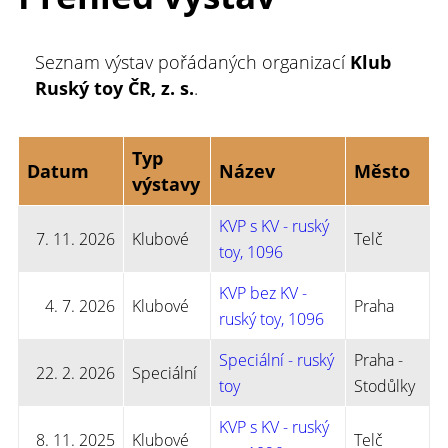
Seznam výstav pořádaných organizací
Klub
Ruský toy ČR, z. s.
.
Typ
Datum
Název
Město
výstavy
KVP s KV - ruský
7. 11. 2026
Klubové
Telč
toy, 1096
KVP bez KV -
4. 7. 2026
Klubové
Praha
ruský toy, 1096
Speciální - ruský
Praha -
22. 2. 2026
Speciální
toy
Stodůlky
KVP s KV - ruský
8. 11. 2025
Klubové
Telč