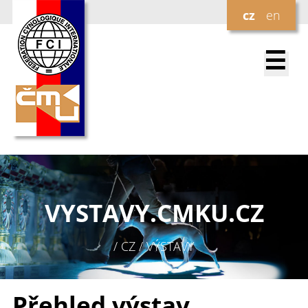
cz
en
☰
VYSTAVY.
CMKU.CZ
/ CZ / VÝSTAVY
Přehled výstav