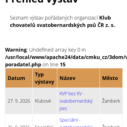
Seznam výstav pořádaných organizací
Klub
chovatelů svatobernardských psů ČR z. s.
.
Warning
: Undefined array key 0 in
/usr/local/www/apache24/data/cmku_cz/3dom/v
poradatel.php
on line
15
Typ
Datum
Název
Město
výstavy
KVP bez KV -
27. 9. 2026
Klubové
svatobernardský
Žamberk
pes
Speciální -