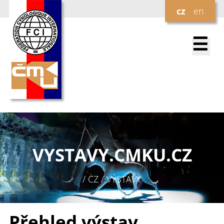
cz
en
☰
VYSTAVY.
CMKU.CZ
/ CZ / VÝSTAVY
Přehled výstav