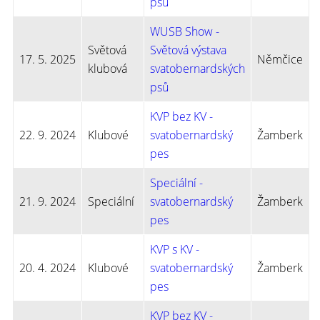
psů
WUSB Show -
Světová
Světová výstava
17. 5. 2025
Němčice
klubová
svatobernardských
psů
KVP bez KV -
22. 9. 2024
Klubové
svatobernardský
Žamberk
pes
Speciální -
21. 9. 2024
Speciální
svatobernardský
Žamberk
pes
KVP s KV -
20. 4. 2024
Klubové
svatobernardský
Žamberk
pes
KVP bez KV -