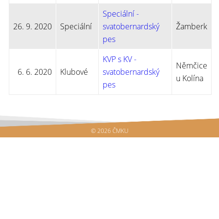
Speciální -
26. 9. 2020
Speciální
svatobernardský
Žamberk
pes
KVP s KV -
Němčice
6. 6. 2020
Klubové
svatobernardský
u Kolína
pes
© 2026 ČMKU