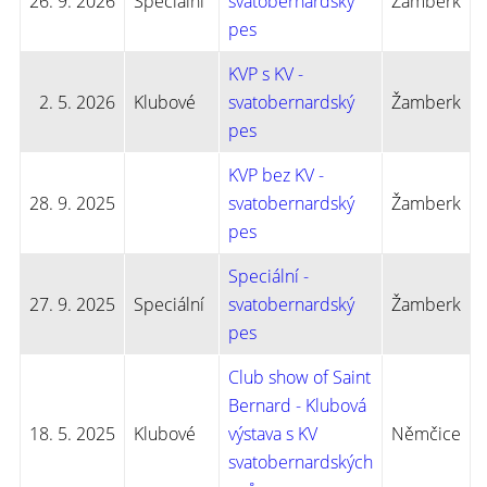
26. 9. 2026
Speciální
svatobernardský
Žamberk
pes
KVP s KV -
2. 5. 2026
Klubové
svatobernardský
Žamberk
pes
KVP bez KV -
28. 9. 2025
svatobernardský
Žamberk
pes
Speciální -
27. 9. 2025
Speciální
svatobernardský
Žamberk
pes
Club show of Saint
Bernard - Klubová
18. 5. 2025
Klubové
výstava s KV
Němčice
svatobernardských