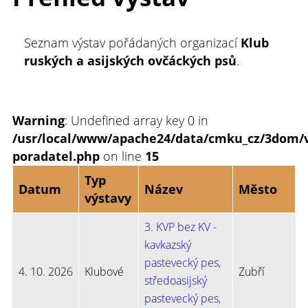
Seznam výstav pořádaných organizací
Klub
ruských a asijských ovčáckých psů
.
Warning
: Undefined array key 0 in
/usr/local/www/apache24/data/cmku_cz/3dom/v
poradatel.php
on line
15
Typ
Datum
Název
Město
výstavy
3. KVP bez KV -
kavkazský
pastevecký pes,
4. 10. 2026
Klubové
Zubří
středoasijský
pastevecký pes,