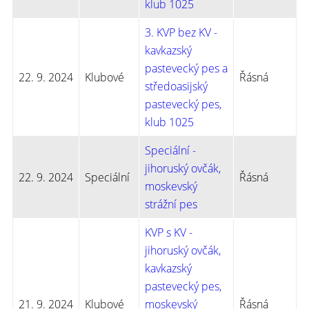
klub 1025
3. KVP bez KV -
kavkazský
pastevecký pes a
22. 9. 2024
Klubové
Řásná
středoasijský
pastevecký pes,
klub 1025
Speciální -
jihoruský ovčák,
22. 9. 2024
Speciální
Řásná
moskevský
strážní pes
KVP s KV -
jihoruský ovčák,
kavkazský
pastevecký pes,
21. 9. 2024
Klubové
moskevský
Řásná