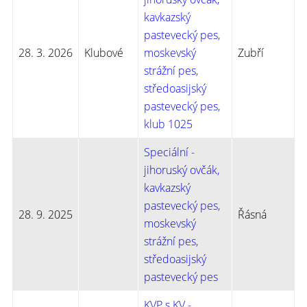
kavkazský
pastevecký pes,
28. 3. 2026
Klubové
moskevský
Zubří
strážní pes,
středoasijský
pastevecký pes,
klub 1025
Speciální -
jihoruský ovčák,
kavkazský
pastevecký pes,
28. 9. 2025
Řásná
moskevský
strážní pes,
středoasijský
pastevecký pes
KVP s KV -