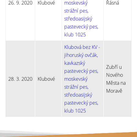
26. 9. 2020
Klubové
moskevský
Řásná
strážní pes,
středoasijský
pastevecký pes,
klub 1025
Klubová bez KV -
jihoruský ovčák,
kavkazský
Zubří u
pastevecký pes,
Nového
28. 3. 2020
Klubové
moskevský
Města na
strážní pes,
Moravě
středoasijský
pastevecký pes,
klub 1025