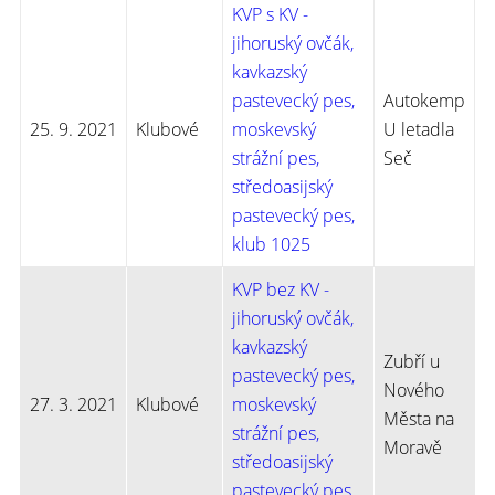
KVP s KV -
jihoruský ovčák,
kavkazský
pastevecký pes,
Autokemp
25. 9. 2021
Klubové
moskevský
U letadla
strážní pes,
Seč
středoasijský
pastevecký pes,
klub 1025
KVP bez KV -
jihoruský ovčák,
kavkazský
Zubří u
pastevecký pes,
Nového
27. 3. 2021
Klubové
moskevský
Města na
strážní pes,
Moravě
středoasijský
pastevecký pes,