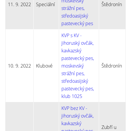
moskevský
11. 9. 2022
Speciální
Štědronín
strážní pes,
středoasijský
pastevecký pes
KVP s KV -
jihoruský ovčák,
kavkazský
pastevecký pes,
10. 9. 2022
Klubové
moskevský
Štědronín
strážní pes,
středoasijský
pastevecký pes,
klub 1025
KVP bez KV -
jihoruský ovčák,
kavkazský
Zubří u