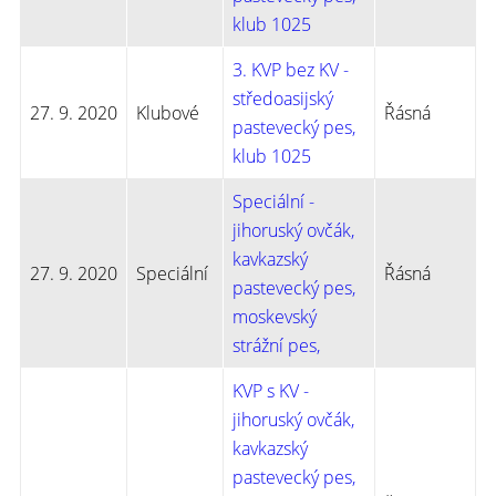
klub 1025
3. KVP bez KV -
středoasijský
27. 9. 2020
Klubové
Řásná
pastevecký pes,
klub 1025
Speciální -
jihoruský ovčák,
kavkazský
27. 9. 2020
Speciální
Řásná
pastevecký pes,
moskevský
strážní pes,
KVP s KV -
jihoruský ovčák,
kavkazský
pastevecký pes,