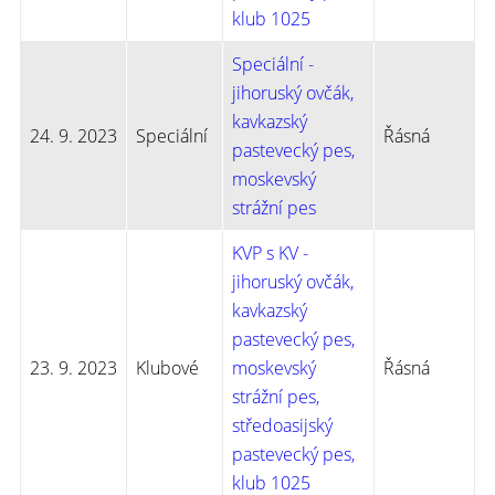
klub 1025
Speciální -
jihoruský ovčák,
kavkazský
24. 9. 2023
Speciální
Řásná
pastevecký pes,
moskevský
strážní pes
KVP s KV -
jihoruský ovčák,
kavkazský
pastevecký pes,
23. 9. 2023
Klubové
moskevský
Řásná
strážní pes,
středoasijský
pastevecký pes,
klub 1025