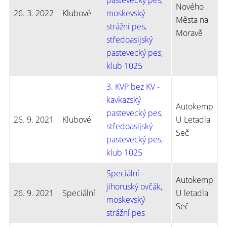
pastevecký pes,
Nového
26. 3. 2022
Klubové
moskevský
Města na
strážní pes,
Moravě
středoasijský
pastevecký pes,
klub 1025
3. KVP bez KV -
kavkazský
Autokemp
pastevecký pes,
26. 9. 2021
Klubové
U Letadla
středoasijský
Seč
pastevecký pes,
klub 1025
Speciální -
Autokemp
jihoruský ovčák,
26. 9. 2021
Speciální
U letadla
moskevský
Seč
strážní pes