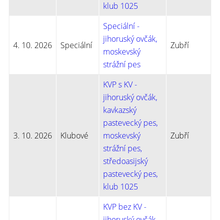
klub 1025
Speciální -
jihoruský ovčák,
4. 10. 2026
Speciální
Zubří
moskevský
strážní pes
KVP s KV -
jihoruský ovčák,
kavkazský
pastevecký pes,
3. 10. 2026
Klubové
moskevský
Zubří
strážní pes,
středoasijský
pastevecký pes,
klub 1025
KVP bez KV -
jihoruský ovčák,