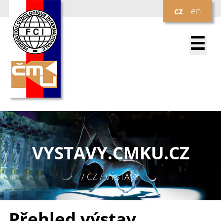
cz
en
☰
VYSTAVY.
CMKU.CZ
/ CZ / VÝSTAVY
Přehled výstav