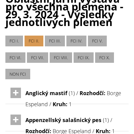
pro všechna plemena -
29. 3. 2024 - Výsledky
jednotlivých plemen
FCI I.
FCI II.
FCI III.
FCI IV.
FCI V.
FCI VI.
FCI VII.
FCI VIII.
FCI IX.
FCI X.
NON FCI
Anglický mastif
(1) /
Rozhodčí:
Borge
Espeland /
Kruh:
1
Appenzellský salašnický pes
(1) /
Rozhodčí:
Borge Espeland /
Kruh:
1