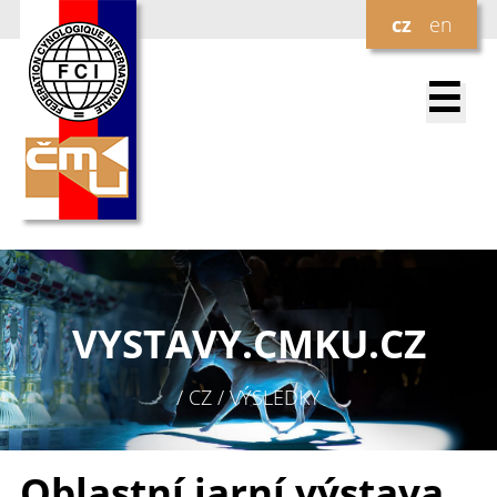
cz
en
☰
VYSTAVY.
CMKU.CZ
/ CZ / VÝSLEDKY
Oblastní jarní výstava