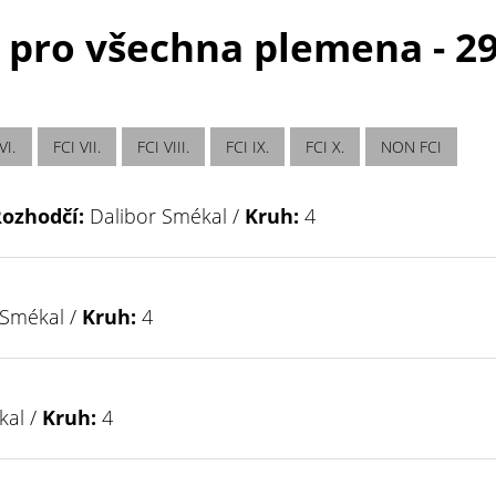
 pro všechna plemena - 29.
VI.
FCI VII.
FCI VIII.
FCI IX.
FCI X.
NON FCI
ozhodčí:
Dalibor Smékal /
Kruh:
4
 Smékal /
Kruh:
4
kal /
Kruh:
4