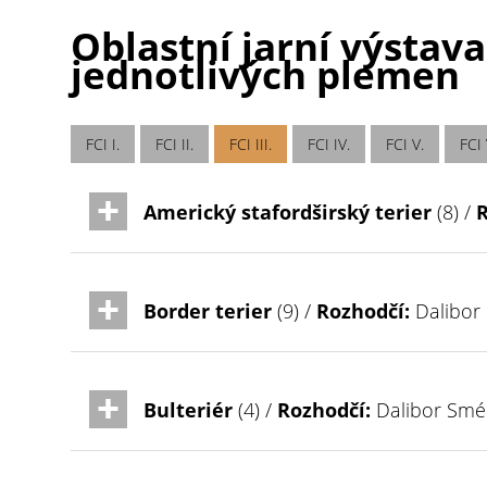
Oblastní jarní výstava
jednotlivých plemen
FCI I.
FCI II.
FCI III.
FCI IV.
FCI V.
FCI 
Americký stafordširský terier
(8) /
R
Border terier
(9) /
Rozhodčí:
Dalibor
Bulteriér
(4) /
Rozhodčí:
Dalibor Smé