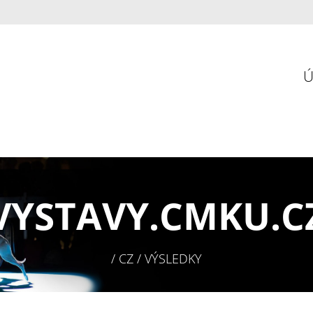
VYSTAVY.
CMKU.C
/ CZ / VÝSLEDKY