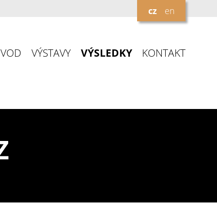
cz
en
ÚVOD
VÝSTAVY
VÝSLEDKY
KONTAKT
Z