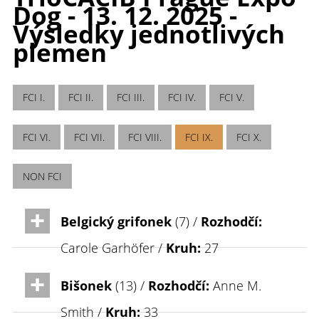
Dog - 13. 12. 2025 -
Výsledky jednotlivých
plemen
FCI I.
FCI II.
FCI III.
FCI IV.
FCI V.
FCI VI.
FCI VII.
FCI VIII.
FCI IX.
FCI X.
NON FCI
Belgický grifonek
(7) /
Rozhodčí:
Carole Garhöfer /
Kruh:
27
Bišonek
(13) /
Rozhodčí:
Anne M.
Smith /
Kruh:
33