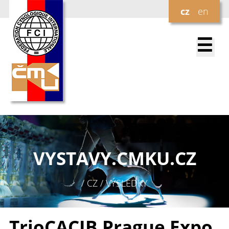
cz
en
☰
VYSTAVY.
CMKU.CZ
/ CZ / VÝSLEDKY
TrioCACIB Prague Expo