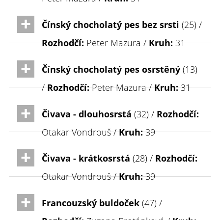
Čínský chocholatý pes bez srsti
(25) /
Rozhodčí:
Peter Mazura /
Kruh:
31
Čínský chocholatý pes osrstěný
(13)
/
Rozhodčí:
Peter Mazura /
Kruh:
31
Čivava - dlouhosrstá
(32) /
Rozhodčí:
Otakar Vondrouš /
Kruh:
39
Čivava - krátkosrstá
(28) /
Rozhodčí:
Otakar Vondrouš /
Kruh:
39
Francouzský buldoček
(47) /