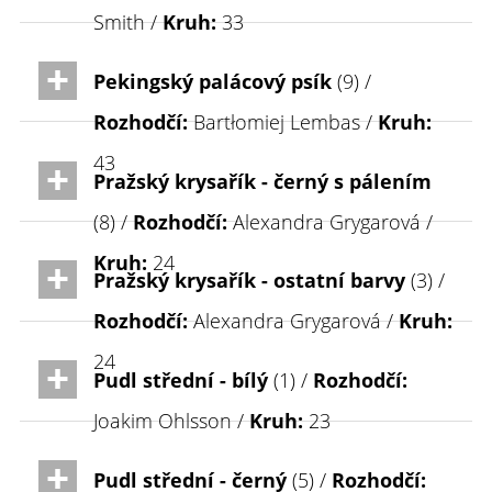
Smith /
Kruh:
33
Pekingský palácový psík
(9) /
Rozhodčí:
Bartłomiej Lembas /
Kruh:
43
Pražský krysařík - černý s pálením
(8) /
Rozhodčí:
Alexandra Grygarová /
Kruh:
24
Pražský krysařík - ostatní barvy
(3) /
Rozhodčí:
Alexandra Grygarová /
Kruh:
24
Pudl střední - bílý
(1) /
Rozhodčí:
Joakim Ohlsson /
Kruh:
23
Pudl střední - černý
(5) /
Rozhodčí: