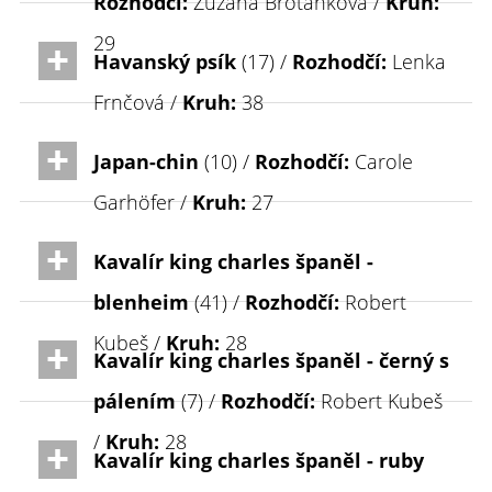
Rozhodčí:
Zuzana Brotánková /
Kruh:
29
Havanský psík
(17) /
Rozhodčí:
Lenka
Frnčová /
Kruh:
38
Japan-chin
(10) /
Rozhodčí:
Carole
Garhöfer /
Kruh:
27
Kavalír king charles španěl -
blenheim
(41) /
Rozhodčí:
Robert
Kubeš /
Kruh:
28
Kavalír king charles španěl - černý s
pálením
(7) /
Rozhodčí:
Robert Kubeš
/
Kruh:
28
Kavalír king charles španěl - ruby