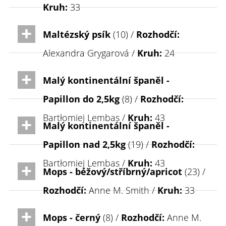
Kruh:
33
Maltézský psík
(10) /
Rozhodčí:
Alexandra Grygarová /
Kruh:
24
Malý kontinentální španěl -
Papillon do 2,5kg
(8) /
Rozhodčí:
Bartłomiej Lembas /
Kruh:
43
Malý kontinentální španěl -
Papillon nad 2,5kg
(19) /
Rozhodčí:
Bartłomiej Lembas /
Kruh:
43
Mops - béžový/stříbrný/apricot
(23) /
Rozhodčí:
Anne M. Smith /
Kruh:
33
Mops - černý
(8) /
Rozhodčí:
Anne M.