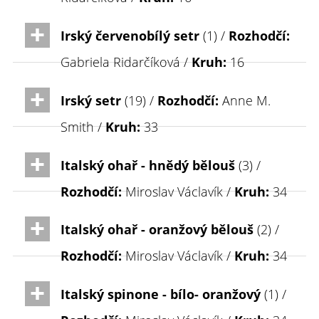
Irský červenobílý setr
(1) /
Rozhodčí:
Gabriela Ridarčíková /
Kruh:
16
Irský setr
(19) /
Rozhodčí:
Anne M.
Smith /
Kruh:
33
Italský ohař - hnědý bělouš
(3) /
Rozhodčí:
Miroslav Václavík /
Kruh:
34
Italský ohař - oranžový bělouš
(2) /
Rozhodčí:
Miroslav Václavík /
Kruh:
34
Italský spinone - bílo- oranžový
(1) /