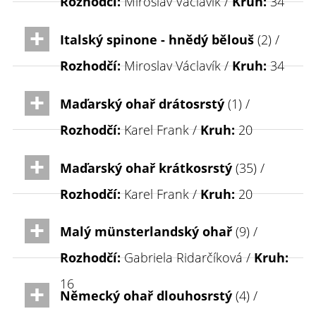
Rozhodčí:
Miroslav Václavík /
Kruh:
34
Italský spinone - hnědý bělouš
(2) /
Rozhodčí:
Miroslav Václavík /
Kruh:
34
Maďarský ohař drátosrstý
(1) /
Rozhodčí:
Karel Frank /
Kruh:
20
Maďarský ohař krátkosrstý
(35) /
Rozhodčí:
Karel Frank /
Kruh:
20
Malý münsterlandský ohař
(9) /
Rozhodčí:
Gabriela Ridarčíková /
Kruh:
16
Německý ohař dlouhosrstý
(4) /