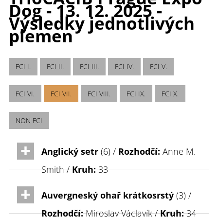
Dog - 13. 12. 2025 -
Výsledky jednotlivých
plemen
FCI I.
FCI II.
FCI III.
FCI IV.
FCI V.
FCI VI.
FCI VII.
FCI VIII.
FCI IX.
FCI X.
NON FCI
Anglický setr
(6) /
Rozhodčí:
Anne M.
Smith /
Kruh:
33
Auvergneský ohař krátkosrstý
(3) /
Rozhodčí:
Miroslav Václavík /
Kruh:
34