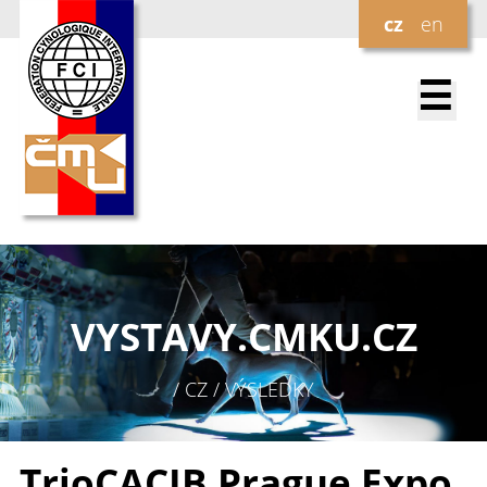
cz
en
☰
VYSTAVY.
CMKU.CZ
/ CZ / VÝSLEDKY
TrioCACIB Prague Expo