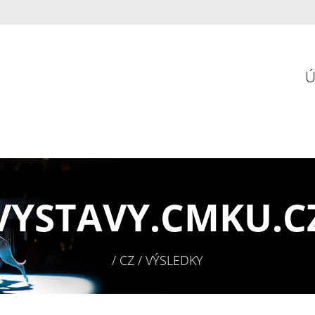
VYSTAVY.
CMKU.C
/ CZ / VÝSLEDKY