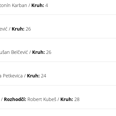
onín Karban /
Kruh:
4
ević /
Kruh:
26
šan Belčević /
Kruh:
26
 Petkevica /
Kruh:
24
 /
Rozhodčí:
Robert Kubeš /
Kruh:
28