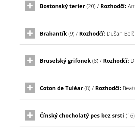
Bostonský terier
(20) /
Rozhodčí:
Ant
Brabantík
(9) /
Rozhodčí:
Dušan Belč
Bruselský grifonek
(8) /
Rozhodčí:
Du
Coton de Tuléar
(8) /
Rozhodčí:
Beata
Čínský chocholatý pes bez srsti
(16)