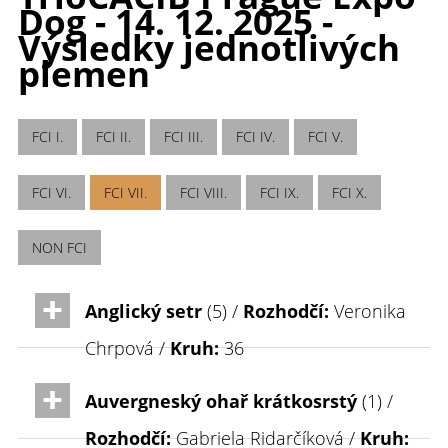
Dog - 14. 12. 2025 -
Výsledky jednotlivých
plemen
FCI I.
FCI II.
FCI III.
FCI IV.
FCI V.
FCI VI.
FCI VII.
FCI VIII.
FCI IX.
FCI X.
NON FCI
Anglický setr
(5) /
Rozhodčí:
Veronika
Chrpová /
Kruh:
36
Auvergneský ohař krátkosrstý
(1) /
Rozhodčí:
Gabriela Ridarčíková /
Kruh: