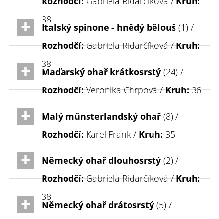
Rozhodčí:
Gabriela Ridarčíková /
Kruh:
38
Italský spinone - hnědý bělouš
(1) /
Rozhodčí:
Gabriela Ridarčíková /
Kruh:
38
Maďarský ohař krátkosrstý
(24) /
Rozhodčí:
Veronika Chrpová /
Kruh:
36
Malý münsterlandský ohař
(8) /
Rozhodčí:
Karel Frank /
Kruh:
35
Německý ohař dlouhosrstý
(2) /
Rozhodčí:
Gabriela Ridarčíková /
Kruh:
38
Německý ohař drátosrstý
(5) /