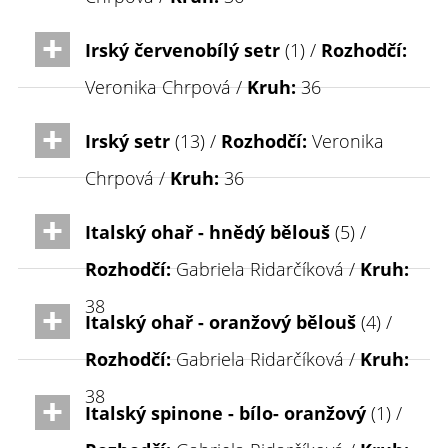
Irský červenobílý setr
(1) /
Rozhodčí:
Veronika Chrpová /
Kruh:
36
Irský setr
(13) /
Rozhodčí:
Veronika
Chrpová /
Kruh:
36
Italský ohař - hnědý bělouš
(5) /
Rozhodčí:
Gabriela Ridarčíková /
Kruh:
38
Italský ohař - oranžový bělouš
(4) /
Rozhodčí:
Gabriela Ridarčíková /
Kruh:
38
Italský spinone - bílo- oranžový
(1) /