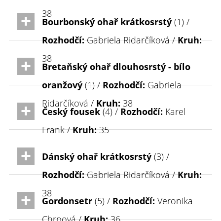
38
Bourbonský ohař krátkosrstý
(1) /
Rozhodčí:
Gabriela Ridarčíková /
Kruh:
38
Bretaňský ohař dlouhosrstý - bílo
oranžový
(1) /
Rozhodčí:
Gabriela
Ridarčíková /
Kruh:
38
Český fousek
(4) /
Rozhodčí:
Karel
Frank /
Kruh:
35
Dánský ohař krátkosrstý
(3) /
Rozhodčí:
Gabriela Ridarčíková /
Kruh:
38
Gordonsetr
(5) /
Rozhodčí:
Veronika
Chrpová /
Kruh:
36