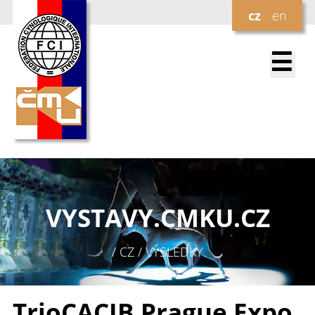
cz
en
☰
VYSTAVY.
CMKU.CZ
/ CZ / VÝSLEDKY
TrioCACIB Prague Expo