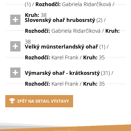
(1) /
Rozhodčí:
Gabriela Ridarčíková /
Kruh:
38
Slovenský ohař hrubosrstý
(2) /
Rozhodčí:
Gabriela Ridarčíková /
Kruh:
38
Velký münsterlandský ohař
(1) /
Rozhodčí:
Karel Frank /
Kruh:
35
Výmarský ohař - krátkosrstý
(31) /
Rozhodčí:
Karel Frank /
Kruh:
35
ZPĚT NA DETAIL VÝSTAVY