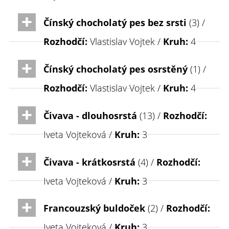
Čínský chocholatý pes bez srsti
(3) /
Rozhodčí:
Vlastislav Vojtek /
Kruh:
4
Čínský chocholatý pes osrstěný
(1) /
Rozhodčí:
Vlastislav Vojtek /
Kruh:
4
Čivava - dlouhosrstá
(13) /
Rozhodčí:
Iveta Vojteková /
Kruh:
3
Čivava - krátkosrstá
(4) /
Rozhodčí:
Iveta Vojteková /
Kruh:
3
Francouzský buldoček
(2) /
Rozhodčí:
Iveta Vojteková /
Kruh:
3