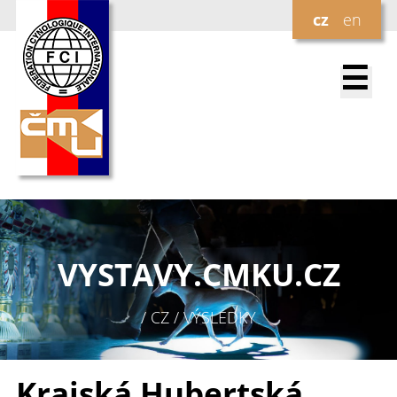
cz
en
☰
VYSTAVY.
CMKU.CZ
/ CZ / VÝSLEDKY
Krajská Hubertská