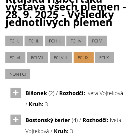
výstava všech plemen -
28. 9. 2025 - Výsledky
jednotlivých plemen
FCI I.
FCI II.
FCI III.
FCI IV.
FCI V.
FCI VI.
FCI VII.
FCI VIII.
FCI IX.
FCI X.
NON FCI
Bišonek
(2) /
Rozhodčí:
Iveta Vojteková
/
Kruh:
3
Bostonský terier
(4) /
Rozhodčí:
Iveta
Vojteková /
Kruh:
3