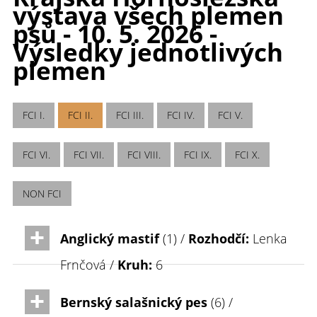
výstava všech plemen
psů - 10. 5. 2026 -
Výsledky jednotlivých
plemen
FCI I.
FCI II.
FCI III.
FCI IV.
FCI V.
FCI VI.
FCI VII.
FCI VIII.
FCI IX.
FCI X.
NON FCI
Anglický mastif
(1) /
Rozhodčí:
Lenka
Frnčová /
Kruh:
6
Bernský salašnický pes
(6) /