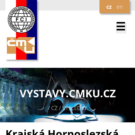
cz
en
☰
VYSTAVY.
CMKU.CZ
/ CZ / VÝSLEDKY
Krajská Hornoslezská