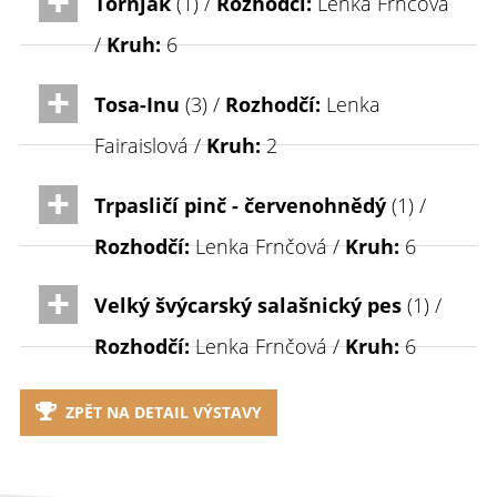
Tornjak
(1) /
Rozhodčí:
Lenka Frnčová
/
Kruh:
6
Tosa-Inu
(3) /
Rozhodčí:
Lenka
Fairaislová /
Kruh:
2
Trpasličí pinč - červenohnědý
(1) /
Rozhodčí:
Lenka Frnčová /
Kruh:
6
Velký švýcarský salašnický pes
(1) /
Rozhodčí:
Lenka Frnčová /
Kruh:
6
ZPĚT NA DETAIL VÝSTAVY