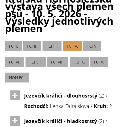
výstava všech plemen
psů - 10. 5. 2026 -
Výsledky jednotlivých
plemen
FCI I.
FCI II.
FCI III.
FCI IV.
FCI V.
FCI VI.
FCI VII.
FCI VIII.
FCI IX.
FCI X.
NON FCI
Jezevčík králičí - dlouhosrstý
(2) /
Rozhodčí:
Lenka Fairaislová /
Kruh:
2
Jezevčík králičí - hladkosrstý
(2) /