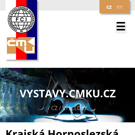
cz
en
☰
VYSTAVY.
CMKU.CZ
/ CZ / VÝSLEDKY
Krajská Hornoslezská