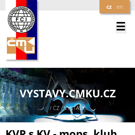
cz
en
☰
VYSTAVY.
CMKU.CZ
/ CZ / VÝSTAVY
KVP s KV - mops, klub