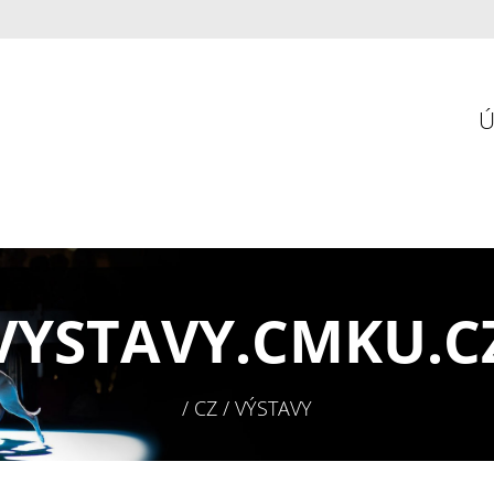
VYSTAVY.
CMKU.C
/ CZ / VÝSTAVY