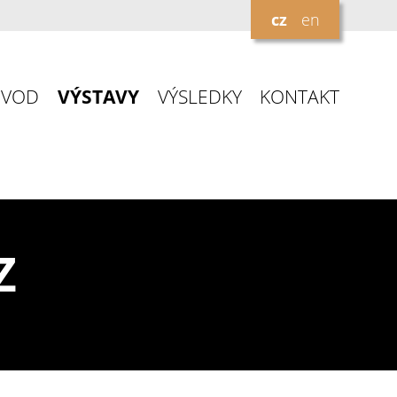
cz
en
ÚVOD
VÝSTAVY
VÝSLEDKY
KONTAKT
Z