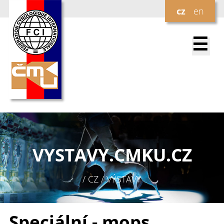
cz
en
☰
VYSTAVY.
CMKU.CZ
/ CZ / VÝSTAVY
Speciální - mops