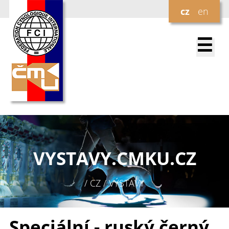
cz
en
☰
VYSTAVY.
CMKU.CZ
/ CZ / VÝSTAVY
Speciální - ruský černý