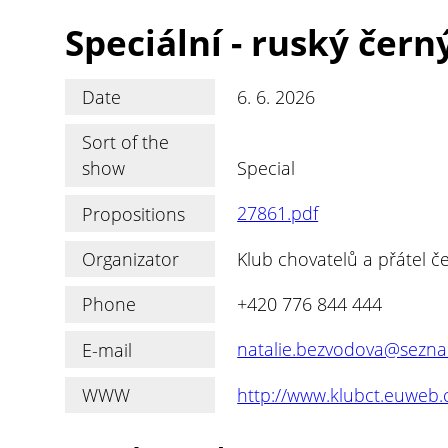
Speciální - ruský černý
Date
6. 6. 2026
Sort of the
show
Special
Propositions
27861.pdf
Organizator
Klub chovatelů a přátel čer
Phone
+420 776 844 444
E-mail
natalie.bezvodova@sezna
WWW
http://www.klubct.euweb.