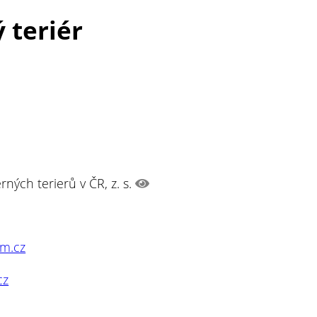
 teriér
ných terierů v ČR, z. s.
m.cz
cz