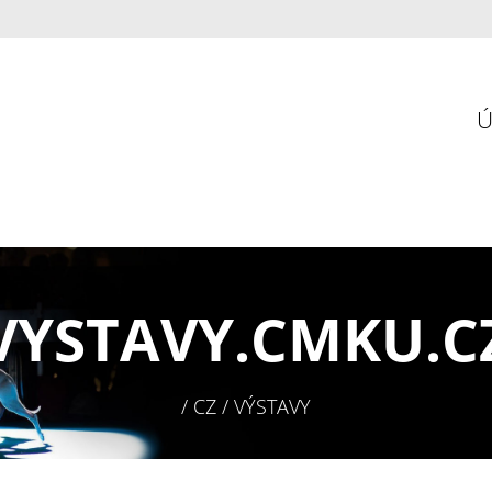
VYSTAVY.
CMKU.C
/ CZ / VÝSTAVY