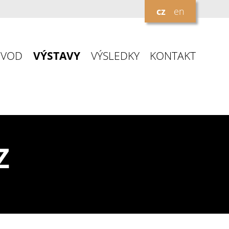
cz
en
ÚVOD
VÝSTAVY
VÝSLEDKY
KONTAKT
Z