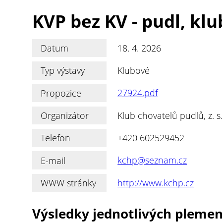
KVP bez KV - pudl, klu
Datum
18. 4. 2026
Typ výstavy
Klubové
Propozice
27924.pdf
Organizátor
Klub chovatelů pudlů, z. s
Telefon
+420 602529452
E-mail
kchp@seznam.cz
WWW stránky
http://www.kchp.cz
Výsledky jednotlivých pleme