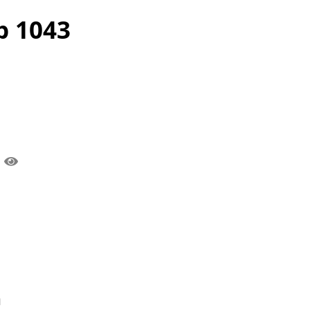
b 1043
.
n