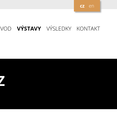
cz
en
ÚVOD
VÝSTAVY
VÝSLEDKY
KONTAKT
Z