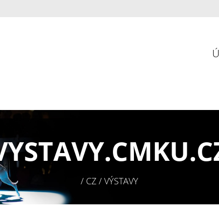
VYSTAVY.
CMKU.C
/ CZ / VÝSTAVY