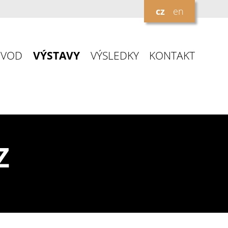
cz
en
ÚVOD
VÝSTAVY
VÝSLEDKY
KONTAKT
Z