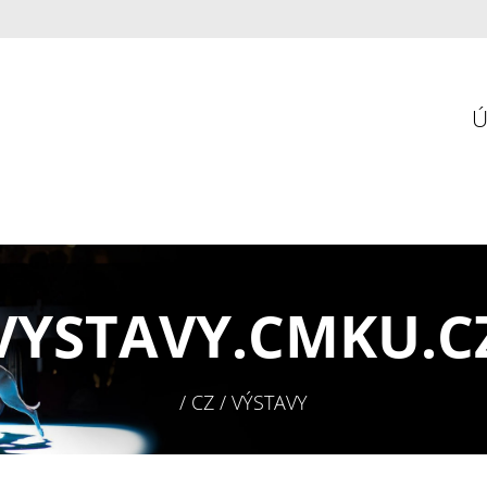
VYSTAVY.
CMKU.C
/ CZ / VÝSTAVY