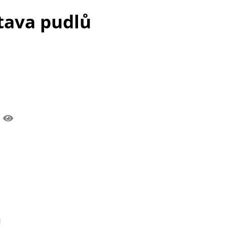
tava pudlů
.
n