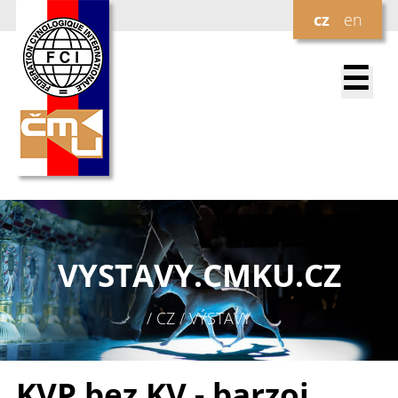
cz
en
☰
VYSTAVY.
CMKU.CZ
/ CZ / VÝSTAVY
KVP bez KV - barzoj,