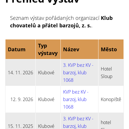
Seznam výstav pořádaných organizací
Klub
chovatelů a přátel barzojů, z. s.
.
Typ
Datum
Název
Město
výstavy
3. KVP bez KV -
Hotel
14. 11. 2026
Klubové
barzoj, klub
Sloup
1068
KVP bez KV -
12. 9. 2026
Klubové
barzoj, klub
Konopiště
1068
3. KVP bez KV -
hotel
15. 11. 2025
Klubové
barzoj, klub