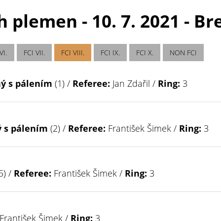
 plemen - 10. 7. 2021 - Br
VI.
FCI VII.
FCI VIII.
FCI IX.
FCI X.
NON FCI
ný s pálením
(1) /
Referee:
Jan Zdařil /
Ring:
3
ý s pálením
(2) /
Referee:
František Šimek /
Ring:
3
5) /
Referee:
František Šimek /
Ring:
3
František Šimek /
Ring:
3