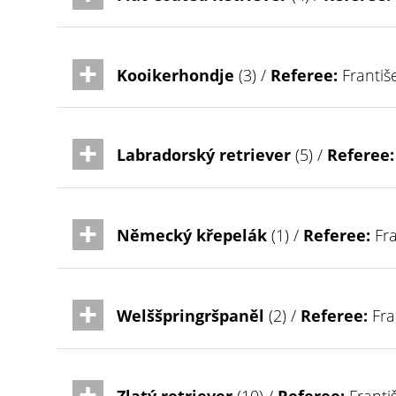
Kooikerhondje
(3) /
Referee:
Františ
Labradorský retriever
(5) /
Referee:
Německý křepelák
(1) /
Referee:
Fra
Welššpringršpaněl
(2) /
Referee:
Fra
Zlatý retriever
(10) /
Referee:
Franti