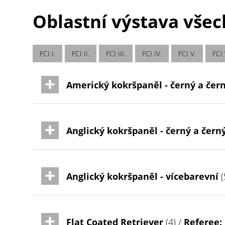
Oblastní výstava všech
FCI I.
FCI II.
FCI III.
FCI IV.
FCI V.
FCI 
Americký kokršpaněl - černý a čer
Anglický kokršpaněl - černý a čern
Anglický kokršpaněl - vícebarevní
(
Flat Coated Retriever
(4) /
Referee: