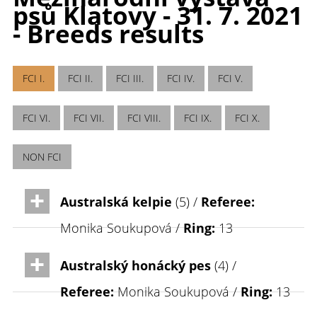
psů Klatovy - 31. 7. 2021
- Breeds results
FCI I.
FCI II.
FCI III.
FCI IV.
FCI V.
FCI VI.
FCI VII.
FCI VIII.
FCI IX.
FCI X.
NON FCI
Australská kelpie
(5) /
Referee:
Monika Soukupová /
Ring:
13
Australský honácký pes
(4) /
Referee:
Monika Soukupová /
Ring:
13