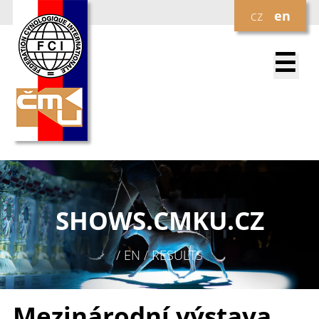
cz
en
☰
SHOWS.
CMKU.CZ
/ EN / RESULTS
Mezinárodní výstava