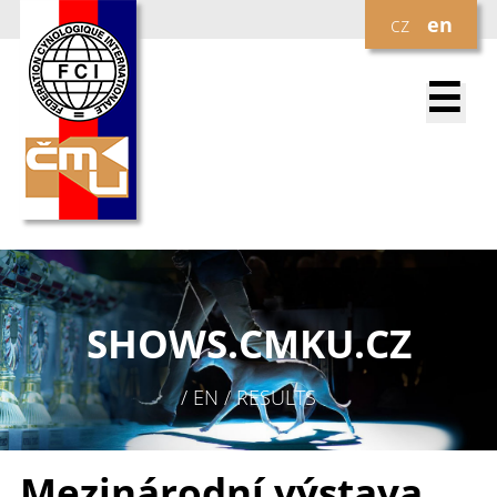
cz
en
☰
SHOWS.
CMKU.CZ
/ EN / RESULTS
Mezinárodní výstava