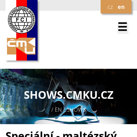
cz
en
☰
SHOWS.
CMKU.CZ
/ EN / SHOWS
Speciální - maltézský