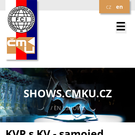
cz
en
☰
SHOWS.
CMKU.CZ
/ EN / SHOWS
KVP s KV - samojed,