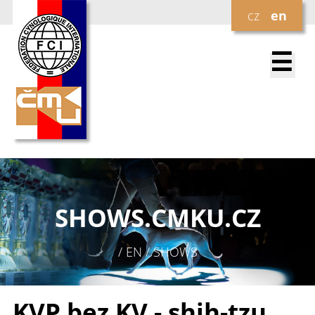
cz
en
☰
SHOWS.
CMKU.CZ
/ EN / SHOWS
KVP bez KV - shih-tzu,