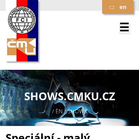
cz
en
☰
SHOWS.
CMKU.CZ
/ EN / SHOWS
Speciální - malý