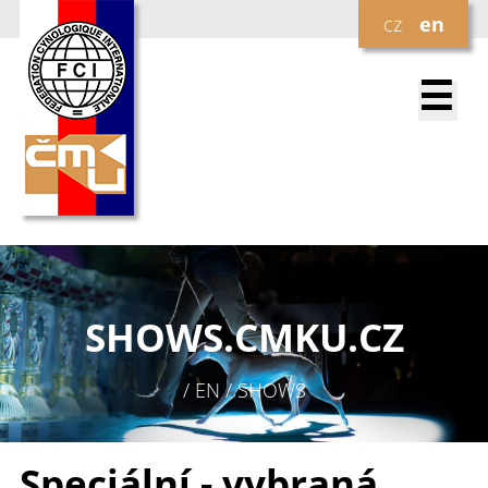
cz
en
☰
SHOWS.
CMKU.CZ
/ EN / SHOWS
Speciální - vybraná