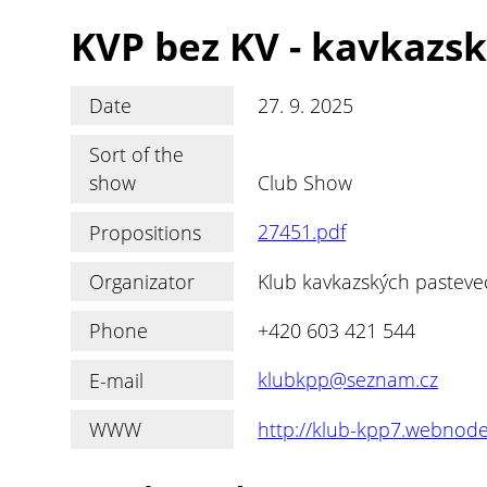
KVP bez KV - kavkazsk
Date
27. 9. 2025
Sort of the
show
Club Show
Propositions
27451.pdf
Organizator
Klub kavkazských pastevec
Phone
+420 603 421 544
E-mail
klubkpp@seznam.cz
WWW
http://klub-kpp7.webnode