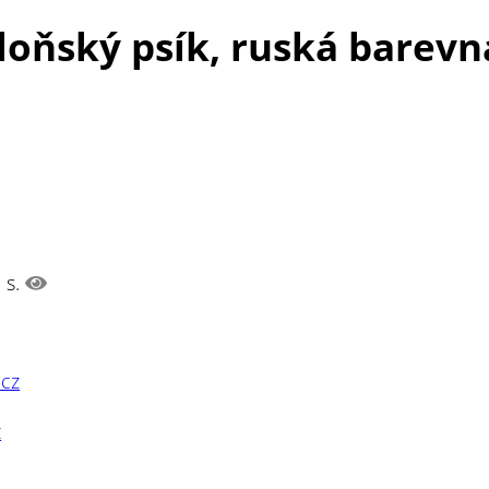
oloňský psík, ruská barevn
 s.
cz
z