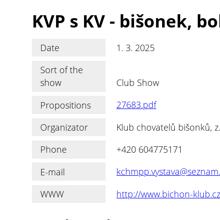
KVP s KV - bišonek, b
Date
1. 3. 2025
Sort of the
show
Club Show
Propositions
27683.pdf
Organizator
Klub chovatelů bišonků, z.
Phone
+420 604775171
E-mail
kchmpp.vystava@seznam.
WWW
http://www.bichon-klub.c